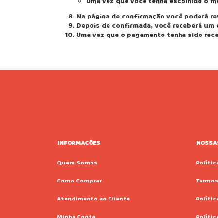
Uma vez que você tenha escolhido o me
Na página de confirmação você poderá re
Depois de confirmada, você receberá um 
Uma vez que o pagamento tenha sido receb
INFORMAÇÕES
NOSSAS
Quem Somos
Polític
Como Comprar
Termos
Atendimento ao Cliente
Polític
Minha Conta
Políti