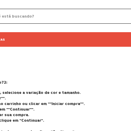
TAS
p72:
 selecione a variação de cor e tamanho.
"".
 carrinho ou clicar em ""Iniciar compra"".
em ""Continuar"".
er sua compra.
clique em "Continuar".