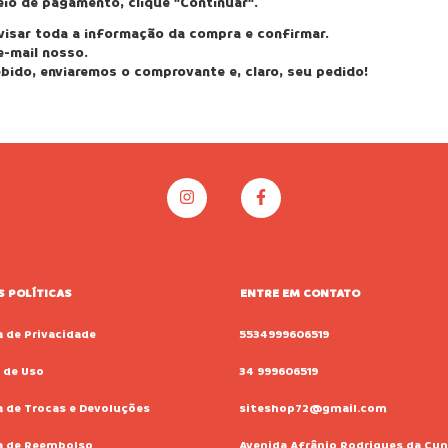
io de pagamento, clique "Continuar".
visar toda a informação da compra e confirmar.
e-mail nosso.
ido, enviaremos o comprovante e, claro, seu pedido!
 POLÍTICAS
ENTRE EM CONTATO
a de Privacidade
5534999606519
 de Uso
34 999606519
a de Trocas e Devoluções
siteshop72@gmail.com
ca de Reembolso
Avenida Afrânio Rodrigues da Cun