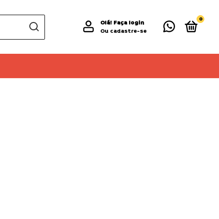
0
Olá!
Faça login
Ou cadastre-se