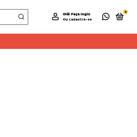
0
Olá!
Faça login
Ou cadastre-se