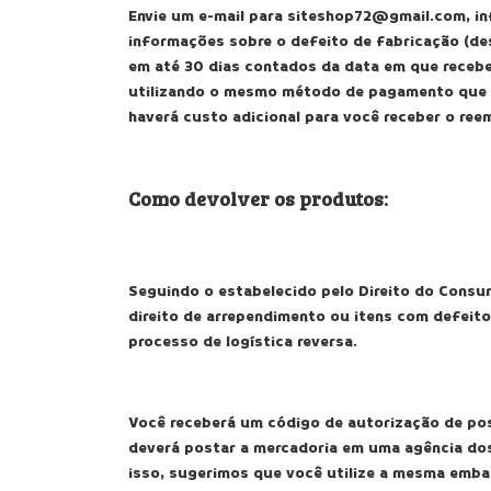
Envie um e-mail para
siteshop72@gmail.com
, i
informações sobre o defeito de fabricação (de
em até 30 dias contados da data em que receb
utilizando o mesmo método de pagamento que vo
haverá custo adicional para você receber o ree
Como devolver os produtos:
Seguindo o estabelecido pelo Direito do Consu
direito de arrependimento ou itens com defeito
processo de logística reversa.
Você receberá um código de autorização de pos
deverá postar a mercadoria em uma agência do
isso, sugerimos que você utilize a mesma emba