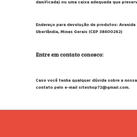
danificada) ou uma caixa adequada que preserv
Endereço para devolução de produtos: Avenida 
Uberlândia, Minas Gerais (CEP 38400262)
Entre em contato conosco:
Caso você tenha qualquer dúvida sobre a nossa 
contato pelo e-mail
siteshop72@gmail.com
.