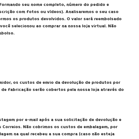
nformando seu nome completo, número do pedido e
scrição com fotos ou vídeos). Analisaremos o seu caso
ermos os produtos devolvidos. O valor será reembolsado
cê selecionou ao comprar na nossa loja virtual. Não
mbolso.
midor, os custos de envio da devolução de produtos por
 de fabricação serão cobertos pela nossa loja através do
tagem por e-mail após a sua solicitação de devolução e
s Correios. Não cobrimos os custos de embalagem, por
lagem na qual recebeu a sua compra (caso não esteja