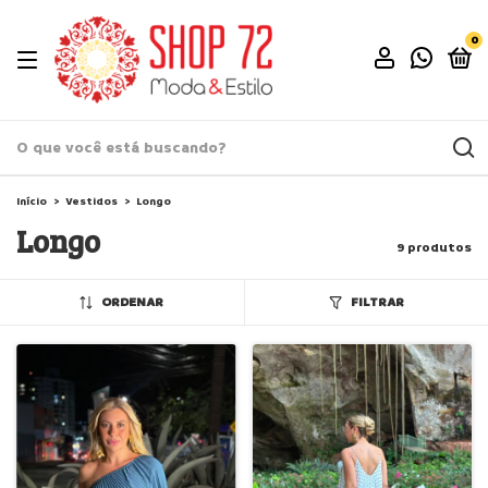
0
Início
>
Vestidos
>
Longo
Longo
9 produtos
ORDENAR
FILTRAR