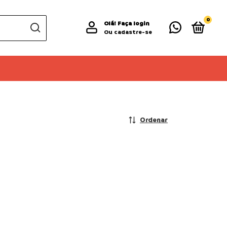
0
Olá!
Faça login
Ou cadastre-se
Ordenar