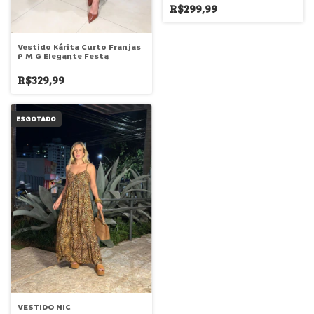
R$299,99
Vestido Kárita Curto Franjas
P M G Elegante Festa
R$329,99
ESGOTADO
VESTIDO NIC