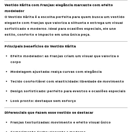
Vestido Kárita com Franjas: elegância marcante com efeito
modelador
O Vestido Kárita é a escolha perfeita para quem busca um vestido
elegante com franjas que valoriza a silhueta e entrega um visual
sofisticado e moderno. Ideal para ocasiões especiais, ele une
estilo, conforto e impacto em uma única peça.
Principais benefícios do Vestido Kárita
Efeito modelador: as franjas criam um visual que valoriza o
corpo
Modelagem ajustada: realça curvas com elegância
Tecido confortável com elasticidade: liberdade de movimento
Design sofisticado: perfeito para eventos e ocasiões especiais
Look pronto: destaque sem esforço
Diferenciais que fazem esse vestido se destacar
Franjas texturizadas: movimento e efeito visual único