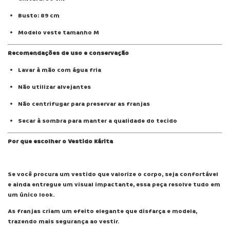
Busto: 89 cm
Modelo veste tamanho M
Recomendações de uso e conservação
Lavar à mão com água fria
Não utilizar alvejantes
Não centrifugar para preservar as franjas
Secar à sombra para manter a qualidade do tecido
Por que escolher o Vestido Kárita
Se você procura um vestido que valorize o corpo, seja confortável
e ainda entregue um visual impactante, essa peça resolve tudo em
um único look.
As franjas criam um efeito elegante que disfarça e modela,
trazendo mais segurança ao vestir.