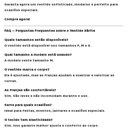
Garanta agora um vestido sofisticado, moderno e perfeito para
ocasiões especiais.
Compre agora!
FAQ – Perguntas Frequentes sobre o Vestido Kárita
Quais tamanhos estão disponíveis?
O vestido está disponível nos tamanhos P, M e G.
Qual tamanho a modelo está usando?
A modelo veste tamanho M.
O vestido marca o corpo?
Ele é ajustado, mas as franjas ajudam a suavizar e valorizar as
curvas.
As franjas são confortáveis?
Sim. São leves e não incomodam durante o uso.
Serve para quais ocasiões?
Ideal para festas, eventos, jantares e ocasiões especiais.
O tecido tem elasticidade?
Sim. Isso garante melhor ajuste e conforto ao corpo.