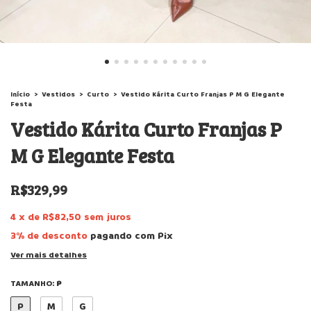
Início
>
Vestidos
>
Curto
>
Vestido Kárita Curto Franjas P M G Elegante
Festa
Vestido Kárita Curto Franjas P
M G Elegante Festa
R$329,99
4
x
de
R$82,50
sem juros
3% de desconto
pagando com Pix
Ver mais detalhes
TAMANHO:
P
P
M
G