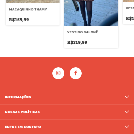
VES
MACAQUINHO THAMY
R$1
R$159,99
VESTIDO BALONÊ
R$219,99
INFORMAÇÕES
NOSSAS POLÍTICAS
ENTRE EM CONTATO