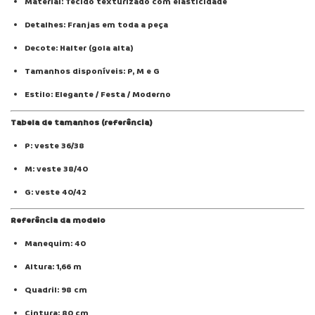
Material: Tecido texturizado com elasticidade
Detalhes: Franjas em toda a peça
Decote: Halter (gola alta)
Tamanhos disponíveis: P, M e G
Estilo: Elegante / Festa / Moderno
Tabela de tamanhos (referência)
P: veste 36/38
M: veste 38/40
G: veste 40/42
Referência da modelo
Manequim: 40
Altura: 1,66 m
Quadril: 98 cm
Cintura: 80 cm