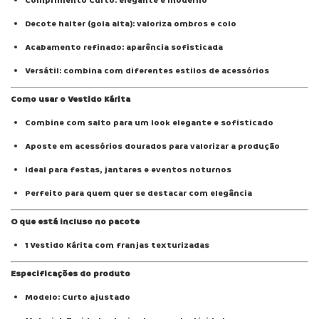
Comprimento Curto: elegante e moderno
Decote halter (gola alta): valoriza ombros e colo
Acabamento refinado: aparência sofisticada
Versátil: combina com diferentes estilos de acessórios
Como usar o Vestido Kárita
Combine com salto para um look elegante e sofisticado
Aposte em acessórios dourados para valorizar a produção
Ideal para festas, jantares e eventos noturnos
Perfeito para quem quer se destacar com elegância
O que está incluso no pacote
1 Vestido Kárita com franjas texturizadas
Especificações do produto
Modelo: Curto ajustado